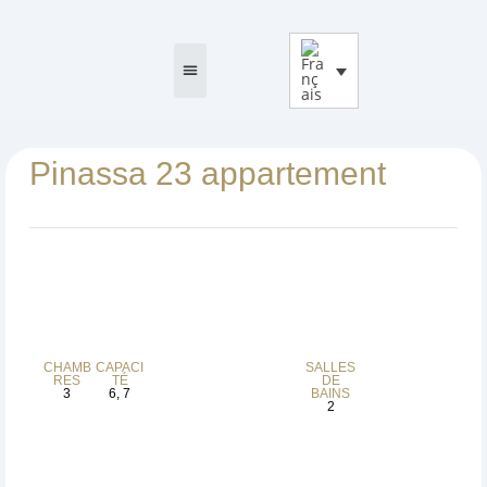
Pinassa 23 appartement
QUI SOMMES NOUS
OÙ SOMMES-NOUS
CHAMB
CAPACI
SALLES
RES
TÉ
DE
3
6, 7
BAINS
2